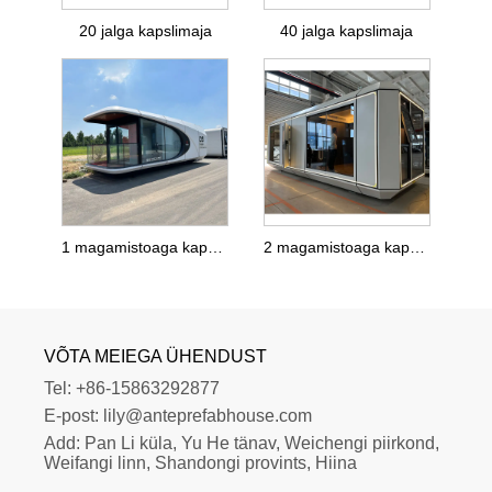
20 jalga kapslimaja
40 jalga kapslimaja
1 magamistoaga kapslimaja
2 magamistoaga kapslimaja
VÕTA MEIEGA ÜHENDUST
Tel:
+86-15863292877
E-post:
lily@anteprefabhouse.com
Add:
Pan Li küla, Yu He tänav, Weichengi piirkond, 
Weifangi linn, Shandongi provints, Hiina