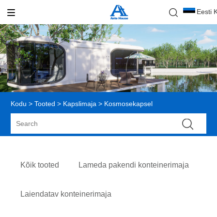
Eesti 
Kodu
>
Tooted
>
Kapslimaja
> Kosmosekapsel
Kõik tooted
Lameda pakendi konteinerimaja
Laiendatav konteinerimaja