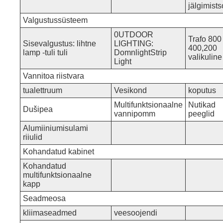
jälgimist
Valgustussüsteem
0UTDOOR
Trafo 800
Sisevalgustus: lihtne
LIGHTING:
400,200
lamp -tuli tuli
DomnlightStrip
valikuline
Light
Vannitoa riistvara
tualettruum
Vesikond
koputus
Multifunktsionaalne
Nutikad
Dušipea
vannipomm
peeglid
Alumiiniumisulami
riiulid
Kohandatud kabinet
Kohandatud
multifunktsionaalne
kapp
Seadmeosa
kliimaseadmed
veesoojendi