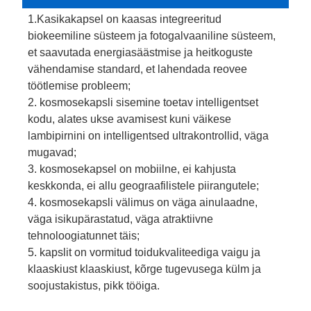
1.Kasikakapsel on kaasas integreeritud
biokeemiline süsteem ja fotogalvaaniline süsteem,
et saavutada energiasäästmise ja heitkoguste
vähendamise standard, et lahendada reovee
töötlemise probleem;
2. kosmosekapsli sisemine toetav intelligentset
kodu, alates ukse avamisest kuni väikese
lambipirnini on intelligentsed ultrakontrollid, väga
mugavad;
3. kosmosekapsel on mobiilne, ei kahjusta
keskkonda, ei allu geograafilistele piirangutele;
4. kosmosekapsli välimus on väga ainulaadne,
väga isikupärastatud, väga atraktiivne
tehnoloogiatunnet täis;
5. kapslit on vormitud toidukvaliteediga vaigu ja
klaaskiust klaaskiust, kõrge tugevusega külm ja
soojustakistus, pikk tööiga.