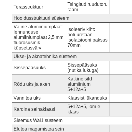
Tsingitud ruudutoru
Terasstruktuur
raam
Hooldusstruktuuri süsteem
Väline alumiiniumplaat:
Isoleeriv kiht:
lennunduse
polüuretaan
alumiiniumplaat 2,5 mm
isolatsiooni paksus
fluorosüsinik
70mm
küpsetusvärv
Ukse- ja aknatehnika süsteem
Sissepääsuks
Sissepääsuuks
(nutika lukuga)
Katkine sild
Rõdu uks ja aken
alumiinium
5+12a+5
Vannitoa uks
Klaasist lükanduks
5+12a+5, lom-e
Kardina seinaklaasi
klaas
Sisemus Wal1 süsteem
Elutoa magamistoa sein