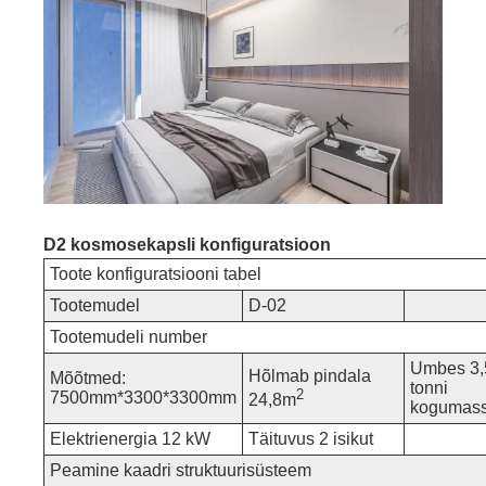
D2 kosmosekapsli konfiguratsioon
Toote konfiguratsiooni tabel
Tootemudel
D-02
Tootemudeli number
Umbes 3,
Hõlmab pindala
Mõõtmed:
tonni
2
7500mm*3300*3300mm
24,8m
kogumas
Elektrienergia 12 kW
Täituvus 2 isikut
Peamine kaadri struktuurisüsteem