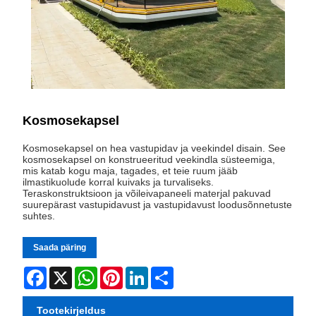
Kosmosekapsel
Kosmosekapsel on hea vastupidav ja veekindel disain. See
kosmosekapsel on konstrueeritud veekindla süsteemiga,
mis katab kogu maja, tagades, et teie ruum jääb
ilmastikuolude korral kuivaks ja turvaliseks.
Teraskonstruktsioon ja võileivapaneeli materjal pakuvad
suurepärast vastupidavust ja vastupidavust loodusõnnetuste
suhtes.
Saada päring
Facebook
X
WhatsApp
Pinterest
LinkedIn
Share
Tootekirjeldus