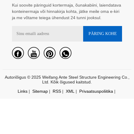
Kui soovite päringuid kortermaja, õunakabiini, laiendatava
konteinermaja või hinnakirja kohta, jätke meile oma e-kiri
ja me võtame teiega ühendust 24 tunni jooksul.
Autoriõigus © 2025 Weifang Ante Steel Structure Engineering Co.,
Ltd. Kõik õigused kaitstud.
Links
|
Sitemap
|
RSS
|
XML
|
Privaatsuspoliitika
|