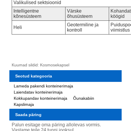
Valikulised sektsioonid
Intelligentne
Värske
Kohandat
kõnesüsteem
õhusüsteem
köögid
Geotermiline ja
Puiduspo
Heli
kontroll
viimistlus
Kuumad sildid: Kosmosekapsel
Seotud kategooria
Lameda pakendi konteinerimaja
Laiendatav konteinerimaja
Kokkupandav konteinerimaja
Õunakabiin
Kapslimaja
Saada päring
Palun esitage oma päring allolevas vormis.
Vastame teile 24 tunni jooksul.