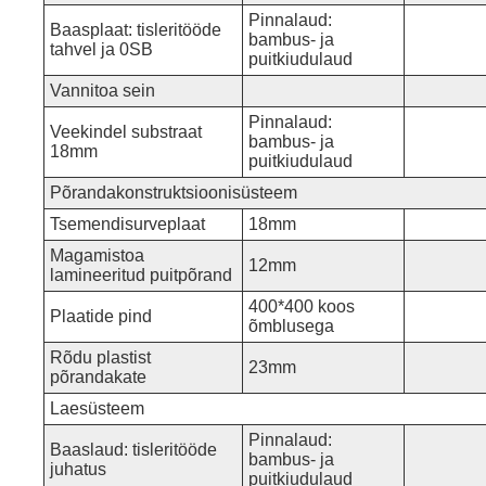
Pinnalaud:
Baasplaat: tisleritööde
bambus- ja
tahvel ja 0SB
puitkiudulaud
Vannitoa sein
Pinnalaud:
Veekindel substraat
bambus- ja
18mm
puitkiudulaud
Põrandakonstruktsioonisüsteem
Tsemendisurveplaat
18mm
Magamistoa
12mm
lamineeritud puitpõrand
400*400 koos
Plaatide pind
õmblusega
Rõdu plastist
23mm
põrandakate
Laesüsteem
Pinnalaud:
Baaslaud: tisleritööde
bambus- ja
juhatus
puitkiudulaud