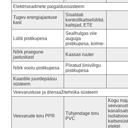
Elektriseadmete paigaldussüsteem
Sisaldab
Tugev energiajaotuse
kontrollkaitselülitid,
kast
kaitsjad, ETE
Sealhulgas viie
Lüliti pistikupesa
auguga
pistikupesa, kolme-
Nõrk praegune
Kaasas ruuter
jaotuskast
Piiratud liinivõrgu
Nõrk voolu pistikupesa
pistikupesa
Kaardile juurdepääsu
süsteem
Veevarustuse ja drenaažitehnika süsteem
Kogu maj
veevarust
kanalisat
Tühjendage toru
Veevarude toru PPR
isolatsioo
PVC
kaitsesüs
elektri