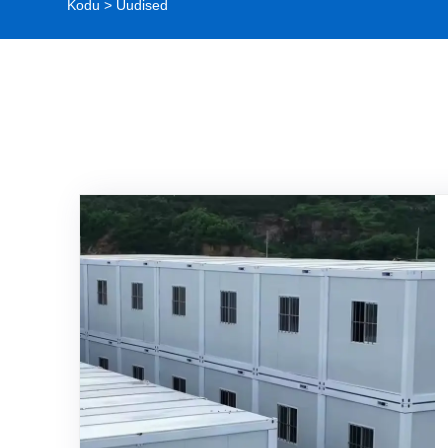
Kodu
>
Uudised