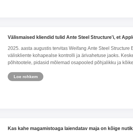
Välismaised kliendid tulid Ante Steel Structure'i, et App
kontrollida.
2025. aasta augustis tervitas Weifang Ante Steel Structure
väliskliente kohapealse kontrolli ja ärivahetuse jaoks. Kes
põhitootele, pidasid mõlemad osapooled põhjalikku ja kõikeh
Loe rohkem
Kas kahe magamistoaga laiendatav maja on kõige nut