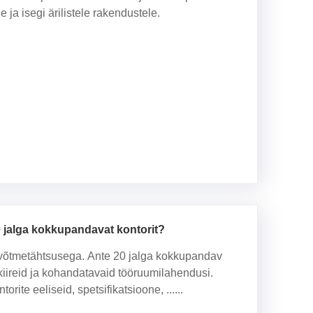
 ja isegi ärilistele rakendustele.
0 jalga kokkupandavat kontorit?
 võtmetähtsusega. Ante 20 jalga kokkupandav
kiireid ja kohandatavaid tööruumilahendusi.
rite eeliseid, spetsifikatsioone, ......