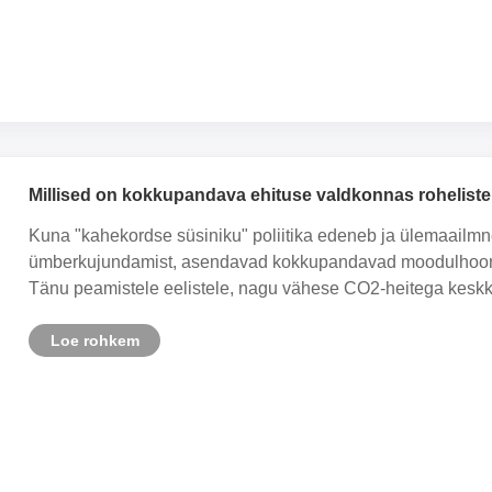
Millised on kokkupandava ehituse valdkonnas roheliste,
lamepakenditega konteinermajade silmapaistvad jõud
Kuna "kahekordse süsiniku" poliitika edeneb ja ülemaailmne
ümberkujundamist, asendavad kokkupandavad moodulhooned jär
Tänu peamistele eelistele, nagu vähese CO2-heitega keskko
Loe rohkem