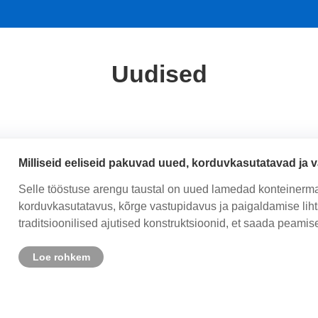
Uudised
Milliseid eeliseid pakuvad uued, korduvkasutatavad j
Selle tööstuse arengu taustal on uued lamedad konteiner
korduvkasutatavus, kõrge vastupidavus ja paigaldamise lihtsu
traditsioonilised ajutised konstruktsioonid, et saada peamise
Loe rohkem