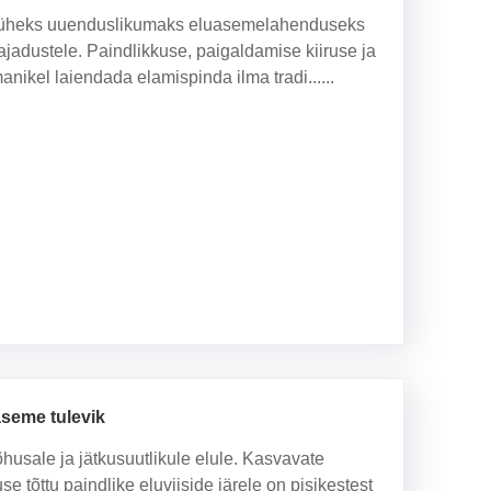
s üheks uuenduslikumaks eluasemelahenduseks
ajadustele. Paindlikkuse, paigaldamise kiiruse ja
kel laiendada elamispinda ilma tradi......
aseme tulevik
usale ja jätkusuutlikule elule. Kasvavate
õttu paindlike eluviiside järele on pisikestest