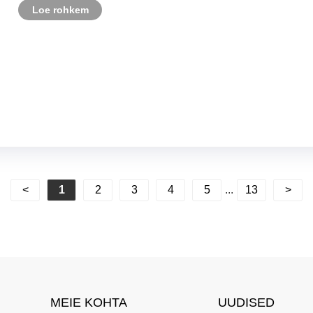
Loe rohkem
<
1
2
3
4
5
...
13
>
MEIE KOHTA
UUDISED