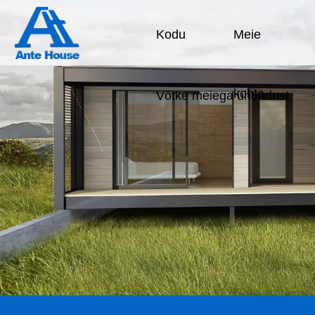
Kodu
Meie
kohta
Võtke meiega ühendust