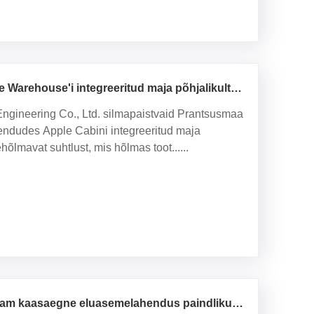
le Warehouse'i integreeritud maja põhjalikult
 Engineering Co., Ltd. silmapaistvaid Prantsusmaa
kendudes Apple Cabini integreeritud maja
õlmavat suhtlust, mis hõlmas toot......
ikam kaasaegne eluasemelahendus paindlikuks