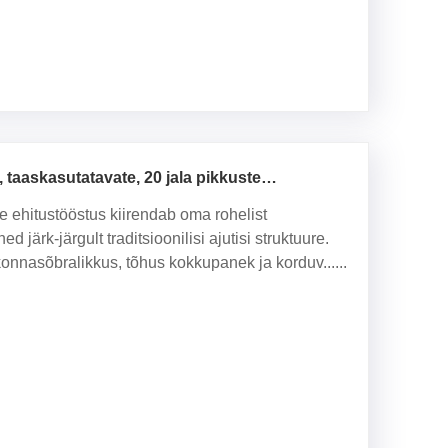
 taaskasutatavate, 20 jala pikkuste
lusomadused?
 ehitustööstus kiirendab oma rohelist
k-järgult traditsioonilisi ajutisi struktuure.
nnasõbralikkus, tõhus kokkupanek ja korduv......