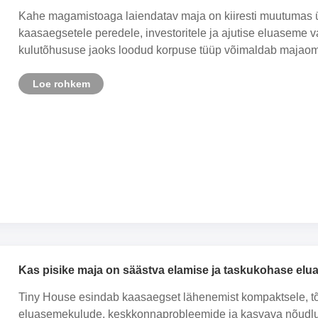
elamiseks ja investeeringuteks
Kahe magamistoaga laiendatav maja on kiiresti muutuma
kaasaegsetele peredele, investoritele ja ajutise eluaseme v
kulutõhususe jaoks loodud korpuse tüüp võimaldab majaomani
Loe rohkem
Kas pisike maja on säästva elamise ja taskukohase elu
Tiny House esindab kaasaegset lähenemist kompaktsele, tõh
eluasemekulude, keskkonnaprobleemide ja kasvava nõudluse t