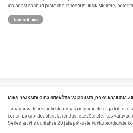
majadest saanud praktiline lahendus üksikisikutele, peredele
Loe rohkem
Miks peaksite oma ettevõtte vajaduste jaoks kaaluma 2
Tänapäeva kiires ärikeskkonnas on paindlikkus ja tõhusus
kontor pakub ideaalset lahendust ettevõtetele, kes vajavad 
Selles artiklis uuritakse 20 jala pikkuste kokkupandavate konto