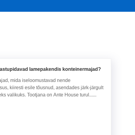
a vastupidavad lamepakendis konteinermajad?
majad, mida iseloomustavad nende
s, kiiresti esile tõusnud, asendades järk-järgult
ks valikuks. Tootjana on Ante House turul......