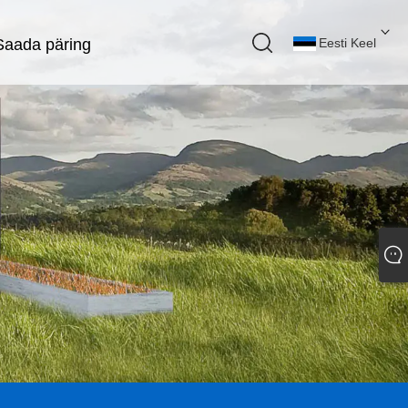
Saada päring
Eesti Keel