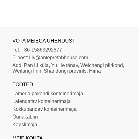
VÕTA MEIEGA ÜHENDUST
Tel:
+86-15863292877
E-post:
lily@anteprefabhouse.com
Add:
Pan Li küla, Yu He tänav, Weichengi piirkond, 
Weifangi linn, Shandongi provints, Hiina
TOOTED
Lameda pakendi konteinerimaja
Laiendatav konteinerimaja
Kokkupandav konteinerimaja
Õunakabiin
Kapslimaja
MEIE KOHTA