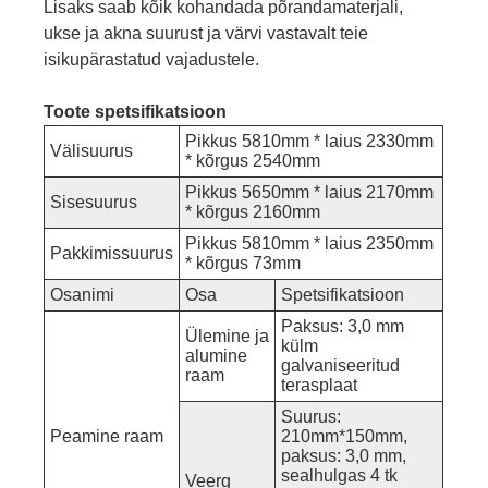
Lisaks saab kõik kohandada põrandamaterjali,
ukse ja akna suurust ja värvi vastavalt teie
isikupärastatud vajadustele.
Toote spetsifikatsioon
Pikkus 5810mm * laius 2330mm
Välisuurus
* kõrgus 2540mm
Pikkus 5650mm * laius 2170mm
Sisesuurus
* kõrgus 2160mm
Pikkus 5810mm * laius 2350mm
Pakkimissuurus
* kõrgus 73mm
Osanimi
Osa
Spetsifikatsioon
Paksus: 3,0 mm
Ülemine ja
külm
alumine
galvaniseeritud
raam
terasplaat
Suurus:
Peamine raam
210mm*150mm,
paksus: 3,0 mm,
sealhulgas 4 tk
Veerg