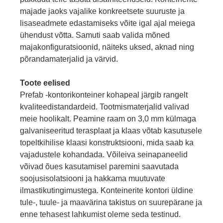
majade jaoks vajalike konkreetsete suuruste ja
lisaseadmete edastamiseks võite igal ajal meiega
ühendust võtta. Samuti saab valida mõned
majakonfiguratsioonid, näiteks uksed, aknad ning
põrandamaterjalid ja värvid.
Toote eelised
Prefab -kontorikonteiner kohapeal järgib rangelt
kvaliteedistandardeid. Tootmismaterjalid valivad
meie hoolikalt. Peamine raam on 3,0 mm külmaga
galvaniseeritud terasplaat ja klaas võtab kasutusele
topeltkihilise klaasi konstruktsiooni, mida saab ka
vajadustele kohandada. Võileiva seinapaneelid
võivad õues kasutamisel paremini saavutada
soojusisolatsiooni ja hakkama muutuvate
ilmastikutingimustega. Konteinerite kontori üldine
tule-, tuule- ja maavärina takistus on suurepärane ja
enne tehasest lahkumist oleme seda testinud.