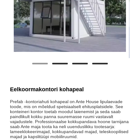
Eelkoormakontori kohapeal
Prefab -kontoriahuti kohapeal on Ante House lipulaevade
toode, mis on mõeldud spetsiaalselt ehitusplatsidele. See
konteineri kontor toetab moodul laienemist ja seda saab
paindlikult kokku panna suuremasse ruumi vastavalt
vajadustele. Professionaalse kokkupandava hoone tarnijana
saab Ante maja toota ka neli uuenduslikku tootesarja:
lameeklokeerimajad, kokkupandavad majad, teleskoopilised
majad ja kapslitüüpi mobiiliruumid.