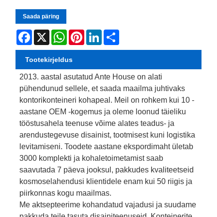
Saada päring
Facebook
X
WhatsApp
Pinterest
LinkedIn
Share
Tootekirjeldus
2013. aastal asutatud Ante House on alati
pühendunud sellele, et saada maailma juhtivaks
kontorikonteineri kohapeal. Meil on rohkem kui 10 -
aastane OEM -kogemus ja oleme loonud täieliku
tööstusahela teenuse võime alates teadus- ja
arendustegevuse disainist, tootmisest kuni logistika
levitamiseni. Toodete aastane ekspordimaht ületab
3000 komplekti ja kohaletoimetamist saab
saavutada 7 päeva jooksul, pakkudes kvaliteetseid
kosmoselahendusi klientidele enam kui 50 riigis ja
piirkonnas kogu maailmas.
Me aktsepteerime kohandatud vajadusi ja suudame
pakkuda teile tasuta disainiteenuseid. Konteinerite