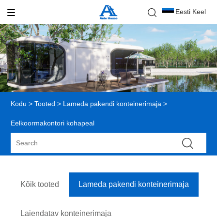
Eesti Keel
Kodu
>
Tooted
>
Lameda pakendi konteinerimaja
>
Eelkoormakontori kohapeal
Kõik tooted
Lameda pakendi konteinerimaja
Laiendatav konteinerimaja