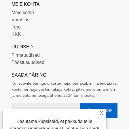
MEIE KOHTA
Meie kohta
Varustus
Turg
KKK
UUDISED
Firmauudised
Tööstusuudised
SAADA PÄRING
Kui soovite päringuid kortermaja, õunakabiini, laiendatava
konteinermaja või hinnakirja kohta, jätke meile oma e-kiri
ja me võtame teiega ühendust 24 tunni jooksul.
X
Kasutame küpsiseid, et pakkuda teile
paremat sirvimiskogemust, analüüsida saidi