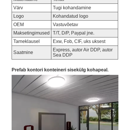
Värv
Tugi kohandamine
Logo
Kohandatud logo
OEM
Vastuvõetav
Maksetingimused
T/T, D/P, Paypal jne.
Tarneklausel
Exw, Fob, CIF, uks uksest
Express, autor Air DDP, autor
Saatmine
Sea DDP
Prefab kontori konteineri sisekülg kohapeal.