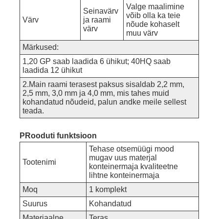
Valge maalimine
Seinavärv
võib olla ka teie
Värv
ja raami
nõude kohaselt
värv
muu värv
Märkused:
1,20 GP saab laadida 6 ühikut; 40HQ saab
laadida 12 ühikut
2.Main raami terasest paksus sisaldab 2,2 mm,
2,5 mm, 3,0 mm ja 4,0 mm, mis tahes muid
kohandatud nõudeid, palun andke meile sellest
teada.
P
Rooduti funktsioon
Tehase otsemüügi mood
mugav uus materjal
Tootenimi
konteinermaja kvaliteetne
lihtne konteinermaja
Moq
1 komplekt
Suurus
Kohandatud
Materiaalne
Teras