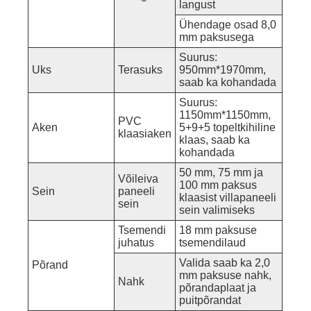
langust
Ühendage osad 8,0
mm paksusega
Suurus:
Uks
Terasuks
950mm*1970mm,
saab ka kohandada
Suurus:
1150mm*1150mm,
PVC
Aken
5+9+5 topeltkihiline
klaasiaken
klaas, saab ka
kohandada
50 mm, 75 mm ja
Võileiva
100 mm paksus
Sein
paneeli
klaasist villapaneeli
sein
sein valimiseks
Tsemendi
18 mm paksuse
juhatus
tsemendilaud
Valida saab ka 2,0
Põrand
mm paksuse nahk,
Nahk
põrandaplaat ja
puitpõrandat