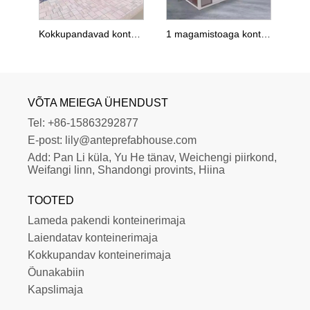
Kokkupandavad konteinermajad
1 magamistoaga konteinermaja
VÕTA MEIEGA ÜHENDUST
Tel:
+86-15863292877
E-post:
lily@anteprefabhouse.com
Add:
Pan Li küla, Yu He tänav, Weichengi piirkond, 
Weifangi linn, Shandongi provints, Hiina
TOOTED
Lameda pakendi konteinerimaja
Laiendatav konteinerimaja
Kokkupandav konteinerimaja
Õunakabiin
Kapslimaja