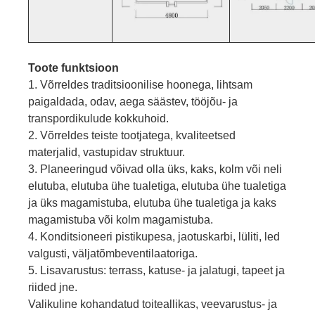
Toote funktsioon
1. Võrreldes traditsioonilise hoonega, lihtsam
paigaldada, odav, aega säästev, tööjõu- ja
transpordikulude kokkuhoid.
2. Võrreldes teiste tootjatega, kvaliteetsed
materjalid, vastupidav struktuur.
3. Planeeringud võivad olla üks, kaks, kolm või neli
elutuba, elutuba ühe tualetiga, elutuba ühe tualetiga
ja üks magamistuba, elutuba ühe tualetiga ja kaks
magamistuba või kolm magamistuba.
4. Konditsioneeri pistikupesa, jaotuskarbi, lüliti, led
valgusti, väljatõmbeventilaatoriga.
5. Lisavarustus: terrass, katuse- ja jalatugi, tapeet ja
riided jne.
Valikuline kohandatud toiteallikas, veevarustus- ja