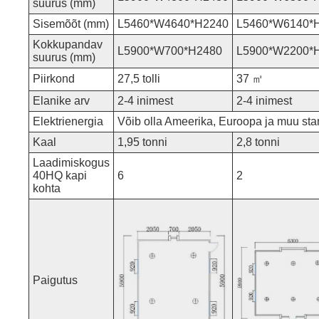
suurus (mm)
Sisemõõt (mm)
L5460*W4640*H2240
L5460*W6140*
Kokkupandav
L5900*W700*H2480
L5900*W2200*
suurus (mm)
Piirkond
27,5 tolli
37 ㎡
Elanike arv
2-4 inimest
2-4 inimest
Elektrienergia
Võib olla Ameerika, Euroopa ja muu sta
Kaal
1,95 tonni
2,8 tonni
Laadimiskogus
40HQ kapi
6
2
kohta
Paigutus