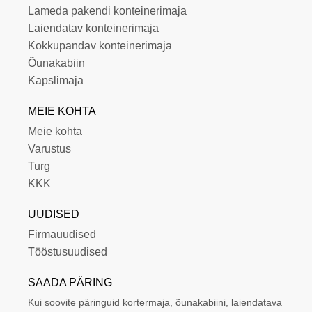
Lameda pakendi konteinerimaja
Laiendatav konteinerimaja
Kokkupandav konteinerimaja
Õunakabiin
Kapslimaja
MEIE KOHTA
Meie kohta
Varustus
Turg
KKK
UUDISED
Firmauudised
Tööstusuudised
SAADA PÄRING
Kui soovite päringuid kortermaja, õunakabiini, laiendatava