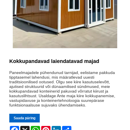
Kokkupandavad laiendatavad majad
Paneelmajadele pühendunud tarnijad, eelistame pakkuda
tipptasemel lahendusi, mis määratlevad uuesti
traditsioonilised ootused. Olgu see kiire kasutuselevõtt,
ajutised struktuurid või dünaamilised sündmused, meie
kokkupandavad konteinerid pakuvad võrratut kiirust ja
kasutuslihtsust. Usaldage Ante maja kiire kokkupanemise,
vastupidavuse ja konteinertehnoloogia suurepärase
funktsionaalsuse sujuvaks ühendamiseks.
Saada päring
Facebook
X
WhatsApp
Pinterest
LinkedIn
Share