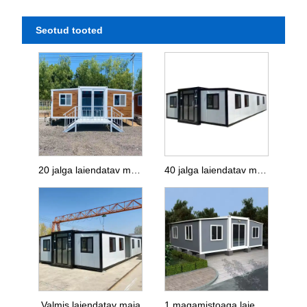
Seotud tooted
20 jalga laiendatav maja
40 jalga laiendatav maja
Valmis laiendatav maja
1 magamistoaga laiendatav maja