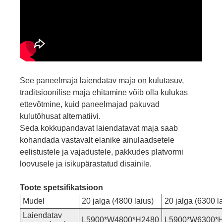
See paneelmaja laiendatav maja on kulutasuv,
traditsioonilise maja ehitamine võib olla kulukas
ettevõtmine, kuid paneelmajad pakuvad
kulutõhusat alternatiivi.
Seda kokkupandavat laiendatavat maja saab
kohandada vastavalt elanike ainulaadsetele
eelistustele ja vajadustele, pakkudes platvormi
loovusele ja isikupärastatud disainile.
Toote spetsifikatsioon
Mudel
20 jalga (4800 laius)
20 jalga (6300 l
Laiendatav
L5900*W4800*H2480
L5900*W6300*