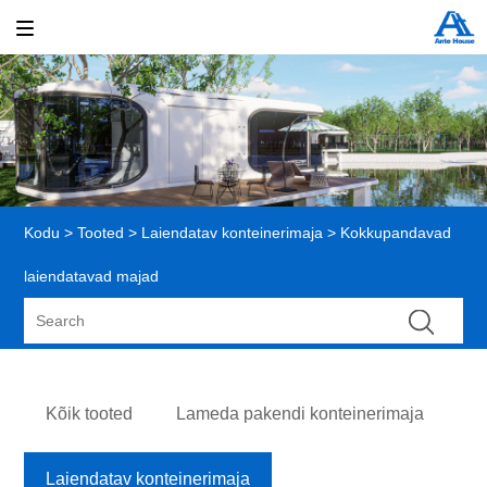
Kodu
>
Tooted
>
Laiendatav konteinerimaja
> Kokkupandavad
laiendatavad majad
Kõik tooted
Lameda pakendi konteinerimaja
Laiendatav konteinerimaja