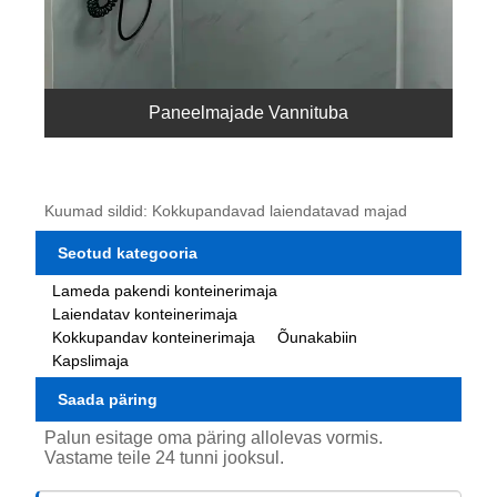
Paneelmajade Vannituba
Kuumad sildid: Kokkupandavad laiendatavad majad
Seotud kategooria
Lameda pakendi konteinerimaja
Laiendatav konteinerimaja
Kokkupandav konteinerimaja
Õunakabiin
Kapslimaja
Saada päring
Palun esitage oma päring allolevas vormis.
Vastame teile 24 tunni jooksul.