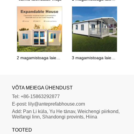
2 magamistoaga laiendatav maja
3 magamistoaga laiendatav maja
VÕTA MEIEGA ÜHENDUST
Tel:
+86-15863292877
E-post:
lily@anteprefabhouse.com
Add:
Pan Li küla, Yu He tänav, Weichengi piirkond, 
Weifangi linn, Shandongi provints, Hiina
TOOTED