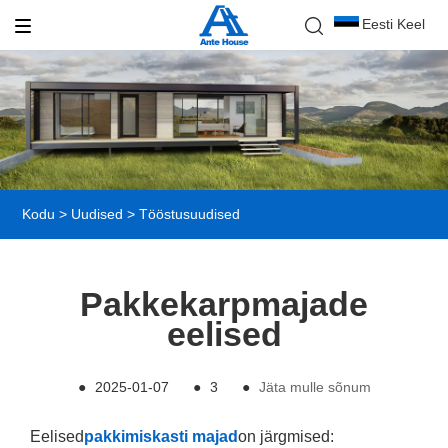
Eesti Keel
Kodu
>
Uudised
>
Tööstusuudised
Pakkekarpmajade
eelised
●
2025-01-07
●
3
●
Jäta mulle sõnum
Eelised
pakkimiskasti majad
on järgmised: