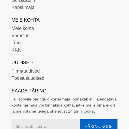
Õunakabiin
Kapslimaja
MEIE KOHTA
Meie kohta
Varustus
Turg
KKK
UUDISED
Firmauudised
Tööstusuudised
SAADA PÄRING
Kui soovite päringuid kortermaja, õunakabiini, laiendatava
konteinermaja või hinnakirja kohta, jätke meile oma e-kiri
ja me võtame teiega ühendust 24 tunni jooksul.