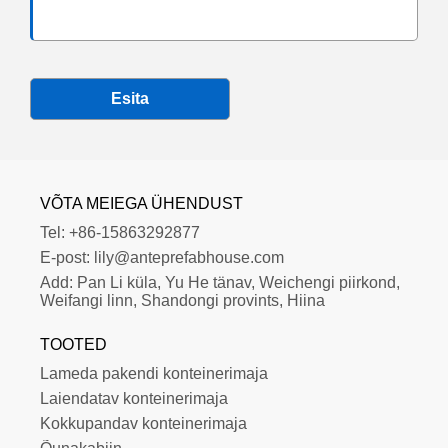
Esita
VÕTA MEIEGA ÜHENDUST
Tel:
+86-15863292877
E-post:
lily@anteprefabhouse.com
Add:
Pan Li küla, Yu He tänav, Weichengi piirkond, 
Weifangi linn, Shandongi provints, Hiina
TOOTED
Lameda pakendi konteinerimaja
Laiendatav konteinerimaja
Kokkupandav konteinerimaja