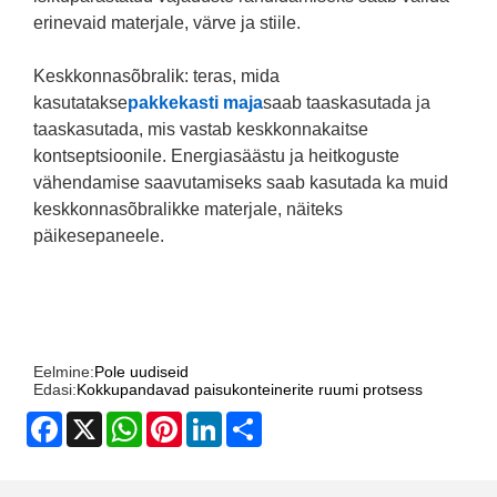
erinevaid materjale, värve ja stiile.
Keskkonnasõbralik: teras, mida
kasutatakse
pakkekasti maja
saab taaskasutada ja
taaskasutada, mis vastab keskkonnakaitse
kontseptsioonile. Energiasäästu ja heitkoguste
vähendamise saavutamiseks saab kasutada ka muid
keskkonnasõbralikke materjale, näiteks
päikesepaneele.
Eelmine:
Pole uudiseid
Edasi:
Kokkupandavad paisukonteinerite ruumi protsess
Facebook
X
WhatsApp
Pinterest
LinkedIn
Share