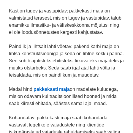
Kast on tugev ja vastupidav: pakkekasti maja on
valmistatud terasest, mis on tugev ja vastupidav, talub
enamikku ilmastiku- ja väliskeskkonna mõjutusi ning
ei ole loodusõnnetustes kergesti kahjustatav.
Paindlik ja lihtsalt lahti võetav: pakendikarbi maja on
lihtsa konstruktsiooniga ja seda on lihtne kokku panna.
See sobib ajutisteks ehitisteks, liikuvateks majadeks ja
muuks otstarbeks. Seda saab igal ajal lahti võtta ja
teisaldada, mis on paindlikum ja muudetav.
Madal hind:
pakkekasti maja
on madalate kuludega,
mis on odavam kui traditsioonilised hooned ja mida
saab kiiresti ehitada, säästes samal ajal maad.
Kohandatav: pakkekasti maja saab kohandada
vastavalt tegelikele vajadustele ning klientide
isikupärastatud vajaduste rahuldamiseks saab valida